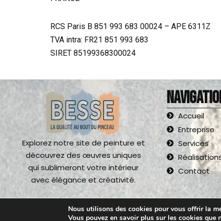
RCS Paris B 851 993 683 00024 – APE 6311Z
TVA intra: FR21 851 993 683
SIRET 85199368300024
NAVIGATIO
Accueil
Entreprise
Explorez notre site de peinture et
Services
découvrez des œuvres uniques
Réalisation
qui sublimeront votre intérieur
Contact
avec élégance et créativité.
Nous utilisons des cookies pour vous offrir la mei
Vous pouvez en savoir plus sur les cookies que 