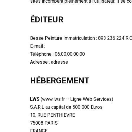
sites incombent pleinement à l’utilisateur. Il se co
ÉDITEUR
Besse Peinture Immatriculation : 893 236 224 R.
E-mail :
Téléphone : 06.00.00.00.00
Adresse : adresse
HÉBERGEMENT
LWS
(www.lws.fr – Ligne Web Services)
S.A.R.L au capital de 500 000 Euros
10, RUE PENTHIEVRE
75008 PARIS
FRANCE